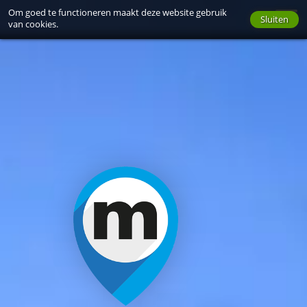
Ga
Om goed te functioneren maakt deze website gebruik
Sluiten
direct
van cookies.
naar:
Navigatie
|
Inhoud